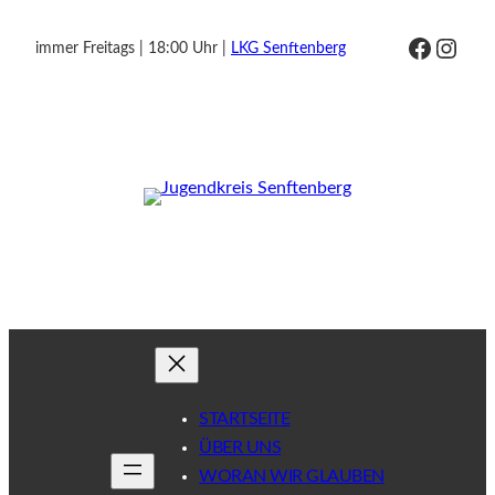
Zum
Facebo
Inst
immer Freitags | 18:00 Uhr |
LKG Senftenberg
Inhalt
springen
STARTSEITE
ÜBER UNS
WORAN WIR GLAUBEN